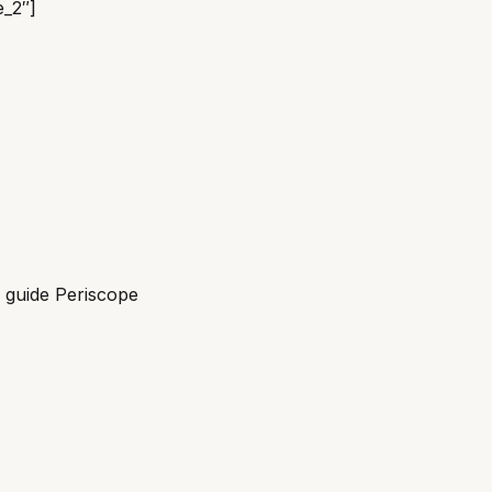
e_2″]
e guide Periscope