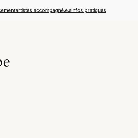
cement
artistes accompagné.e.s
infos pratiques
pe