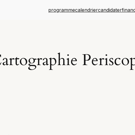
programme
calendrier
candidater
finan
artographie Perisco