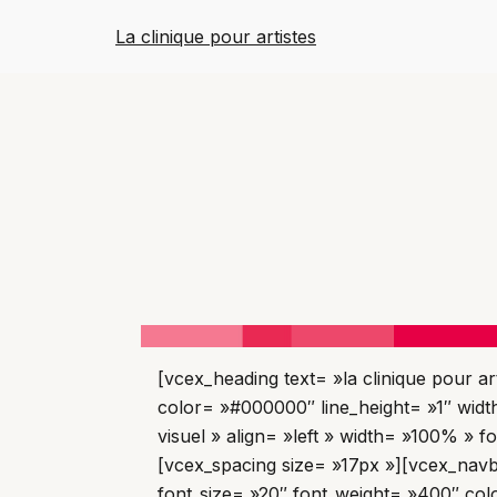
Aller
La clinique pour artistes
au
contenu
[vcex_heading text= »la clinique pour ar
color= »#000000″ line_height= »1″ width
visuel » align= »left » width= »100% » f
[vcex_spacing size= »17px »][vcex_navba
font_size= »20″ font_weight= »400″ col