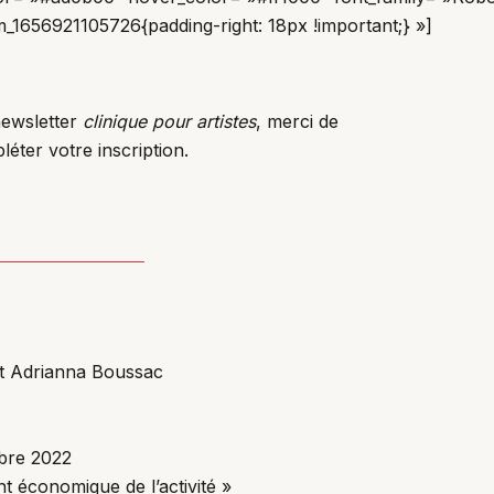
_1656921105726{padding-right: 18px !important;} »]
newsletter
clinique pour artistes
, merci de
éter votre inscription.
et Adrianna Boussac
bre 2022
 économique de l’activité »