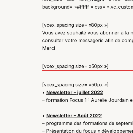
background= »#ffffff » css= ».vc_custom
[vcex_spacing size= »80px »]
Vous avez souhaité vous abonner à la 
consulter votre messagerie afin de compl
Merci
[vcex_spacing size= »50px »]
[vcex_spacing size= »50px »]
•
Newsletter – juillet 2022
– formation Focus 1 : Aurélie Jourdain 
•
Newsletter – Août 2022
– programme des formations de septem
– Présentation du focus « développement