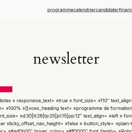
programme
calendrier
candidater
finan
newsletter
tistes » responsive_text= »true » font_size= »110″ text_alig
= »100% »][vcex_heading text= »programme de formation pro
ont_size= »d:30|tl:28|tp:25|pl:15|pp:12″ text_align= »left »
r sticky_offset_nav_height= »false » button_style= »plain-t
or= »#ad0b00″ hover_color= »#ff1000″ font_family= »Robot