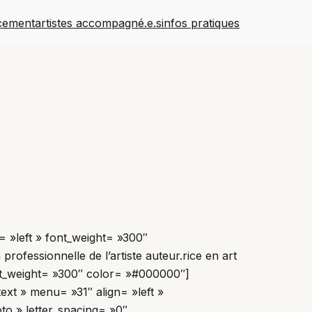
cement
artistes accompagné.e.s
infos pratiques
n= »left » font_weight= »300″
fessionnelle de l’artiste auteur.rice en art
 font_weight= »300″ color= »#000000″]
ext » menu= »31″ align= »left »
o » letter_spacing= »0″