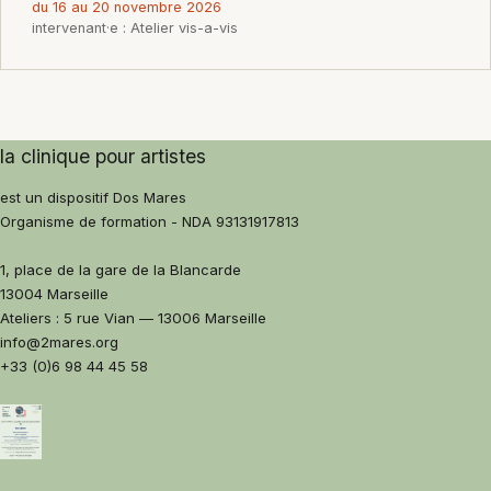
du 16 au 20 novembre 2026
intervenant·e : Atelier vis-a-vis
la clinique pour artistes
est un dispositif
Dos Mares
Organisme de formation - NDA 93131917813
1, place de la gare de la Blancarde
13004 Marseille
Ateliers : 5 rue Vian — 13006 Marseille
info@2mares.org
+33 (0)6 98 44 45 58